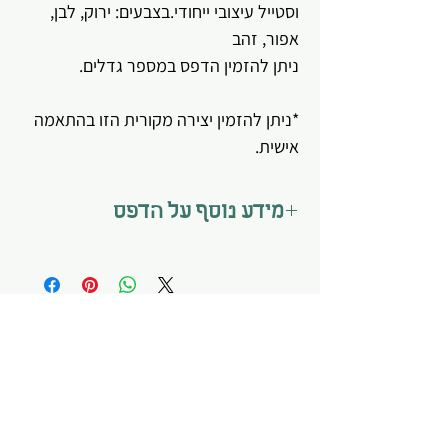
וסטייל עיצובי ייחודי.בצבעים: ירוק, לבן,
אפור, זהב
ניתן להזמין הדפס במספר גדלים.
*ניתן להזמין יצירה מקורית הזו בהתאמה
אישית.
מידע נוסף על הדפס
*הדפס מגיע מתוח על קנווס מוכן לתלייה.
*תליית ההדפס היא באחריות הלקוח
בלבד.
*הצבעוניות עשויה להשתנות בהתאם
למסך/צג.
About me
Home page
My story
Q&A
What do I offer?
Site's Policy
Testimonials
Privacy Policy