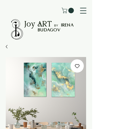
Joy
ART
I
rena
B
Y
Budagov